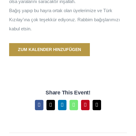
olsa yaralarını saracaktır inşallah.
Bağış yapıp bu hayra ortak olan üyelerimize ve Türk
Kızılay’ına çok teşekkür ediyoruz. Rabbim bağışlarımızı
kabul etsin.
ZUM KALENDER HINZUFÜGEN
Share This Event!
Facebook
X
LinkedIn
WhatsApp
Pinterest
E-
Mail