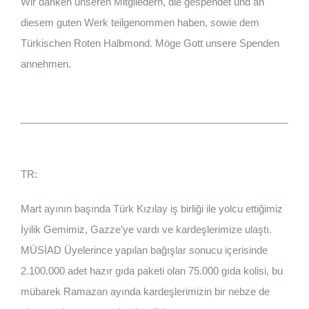
Wir danken unseren Mitgliedern, die gespendet und an
diesem guten Werk teilgenommen haben, sowie dem
Türkischen Roten Halbmond. Möge Gott unsere Spenden
annehmen.
TR:
Mart ayının başında Türk Kızılay iş birliği ile yolcu ettiğimiz
İyilik Gemimiz, Gazze’ye vardı ve kardeşlerimize ulaştı.
MÜSİAD Üyelerince yapılan bağışlar sonucu içerisinde
2.100.000 adet hazır gıda paketi olan 75.000 gıda kolisi, bu
mübarek Ramazan ayında kardeşlerimizin bir nebze de