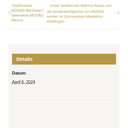
Traditionelles
Unser Vorsitzender Mahmut Asmalı und
MÜSİAD-Iftar-Essen |
die Vorstandsmitglieder von MÜSİAD
Geleneksel MÜSİAD
wurden im Dolmabahçe-Arbeitsbüro
İftarımız
empfangen
Details
Datum:
April 6, 2024