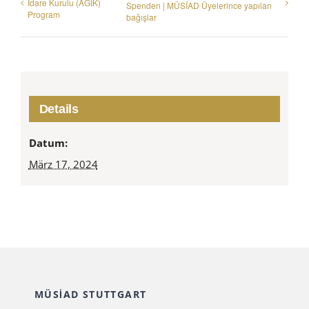
İdare Kurulu (AGİK)
Spenden | MÜSİAD Üyelerince yapılan
Program
bağışlar
Details
Datum:
März 17, 2024
MÜSİAD STUTTGART