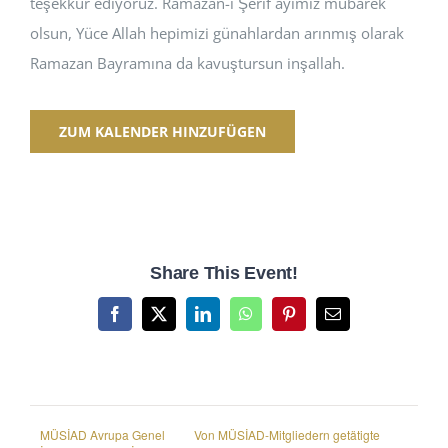
teşekkür ediyoruz. Ramazan-ı Şerif ayımız mübarek
olsun, Yüce Allah hepimizi günahlardan arınmış olarak
Ramazan Bayramına da kavuştursun inşallah.
ZUM KALENDER HINZUFÜGEN
Share This Event!
Facebook
X
LinkedIn
WhatsApp
Pinterest
E-
Mail
MÜSİAD Avrupa Genel
Von MÜSİAD-Mitgliedern getätigte