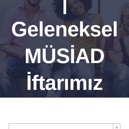
|
Geleneksel
MÜSİAD
İftarımız
×