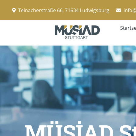
Zum
Teinacherstraße 66, 71634 Ludwigsburg
info@
Inhalt
springen
Startse
MÜSİAD St