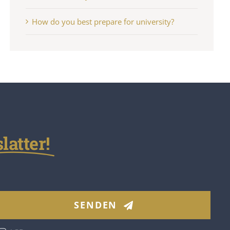
How do you best prepare for university?
atter!
SENDEN