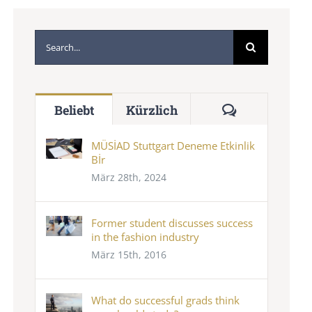
Suche
nach:
Kommentare
Beliebt
Kürzlich
MÜSİAD Stuttgart Deneme Etkinlik
Bİr
März 28th, 2024
Former student discusses success
in the fashion industry
März 15th, 2016
What do successful grads think