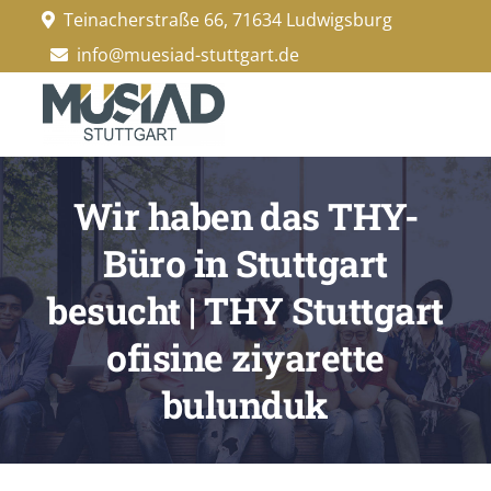
Zum
Teinacherstraße 66, 71634 Ludwigsburg
Inhalt
info@muesiad-stuttgart.de
springen
Startseite
Wir haben das THY-
MÜSİAD Stuttgart
Büro in Stuttgart
besucht | THY Stuttgart
MÜSİAD Mitglieder
ofisine ziyarette
Young Müsiad
bulunduk
Veranstaltungen