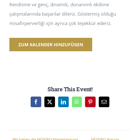
Kendisine ve genç, dinamik, donanımlı ekibine
çalışmalarında başarılar dileriz. Göstermiş olduğu
misafirperverliği için ayrıca çok teşekkür ederiz.
ZUM KALENDER HINZUFÜGEN
Share This Event!
Facebook
X
LinkedIn
WhatsApp
Pinterest
E-
Mail
Wir haben die MÜSİAD-Niederlassung
MÜSİAD Avrupa